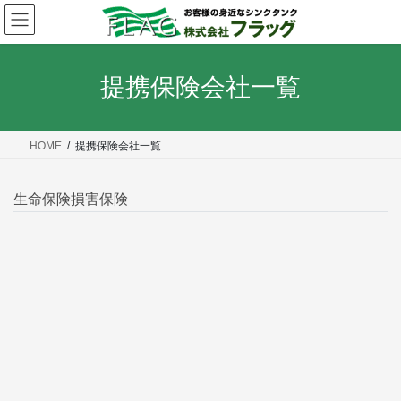
コ
ナ
ン
ビ
テ
ゲ
ン
ー
ツ
シ
へ
ョ
提携保険会社一覧
ス
ン
キ
に
ッ
移
プ
動
HOME
提携保険会社一覧
生命保険
損害保険