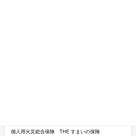
自動車・バイクの保険
THE クルマの保険
自賠責保険（自動車損害賠償責任保険）
バイク保険
ドライバー保険
自賠責保険（自動車損害賠償責任保険）
火災・地震の保険
個人用火災総合保険 THE すまいの保険