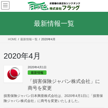
コ
ナ
ン
ビ
テ
ゲ
ン
ー
ツ
シ
へ
ョ
最新情報一覧
ス
ン
キ
に
ッ
移
プ
動
HOME
最新情報一覧
2020年4月
2020年4月
2020年4月1日
最新情報
「損害保険ジャパン株式会社」に
商号を変更
損害保険ジャパン日本興亜株式会社は、2020年4月1日に「損害保
険ジャパン株式会社」に商号を変更いたしました。